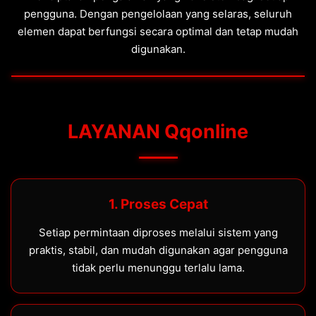
pengguna. Dengan pengelolaan yang selaras, seluruh
elemen dapat berfungsi secara optimal dan tetap mudah
digunakan.
LAYANAN Qqonline
1. Proses Cepat
Setiap permintaan diproses melalui sistem yang
praktis, stabil, dan mudah digunakan agar pengguna
tidak perlu menunggu terlalu lama.