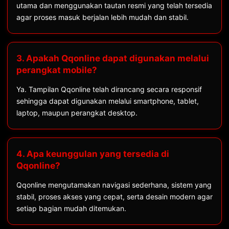
utama dan menggunakan tautan resmi yang telah tersedia
agar proses masuk berjalan lebih mudah dan stabil.
3. Apakah Qqonline dapat digunakan melalui
perangkat mobile?
Ya. Tampilan Qqonline telah dirancang secara responsif
sehingga dapat digunakan melalui smartphone, tablet,
laptop, maupun perangkat desktop.
4. Apa keunggulan yang tersedia di
Qqonline?
Qqonline mengutamakan navigasi sederhana, sistem yang
stabil, proses akses yang cepat, serta desain modern agar
setiap bagian mudah ditemukan.